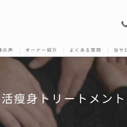
様の声
オーナー紹介
よくある質問
当サ
瘦身
たるみ
温活瘦身トリートメント
温活
美肌
むくみ