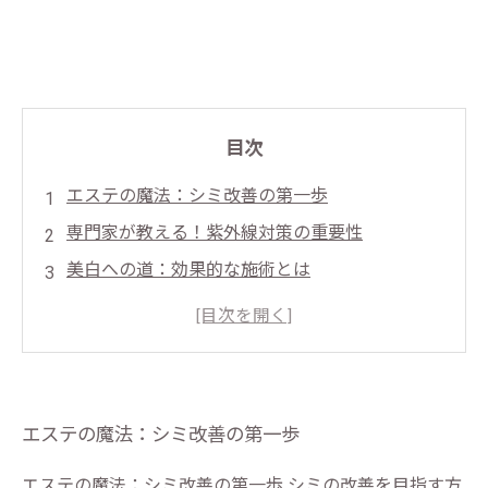
目次
エステの魔法：シミ改善の第一歩
専門家が教える！紫外線対策の重要性
美白への道：効果的な施術とは
シミが消える瞬間：お客様の成功体験
理想の肌を手に入れるために：アフターケアの
ポイント
あなたにもできる！自宅でのシミ対策
エステの魔法：シミ改善の第一歩
輝く肌を取り戻す：エステでのシミ改善のまと
め
エステの魔法：シミ改善の第一歩 シミの改善を目指す方